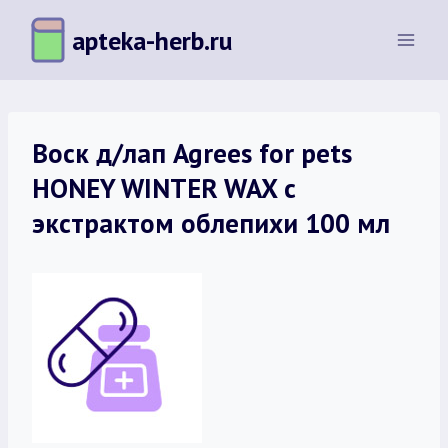
Перейти
apteka-herb.ru
к
содержимому
Воск д/лап Agrees for pets
HONEY WINTER WAX c
экстрактом облепихи 100 мл