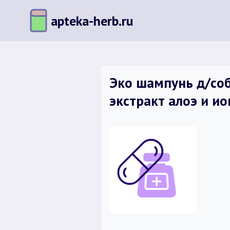
Перейти
apteka-herb.ru
к
содержимому
Эко шампунь д/со
экстракт алоэ и и