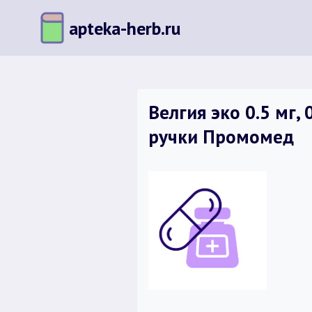
Перейти
apteka-herb.ru
к
содержимому
Велгия эко 0.5 мг,
ручки Промомед