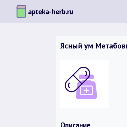
Перейти
apteka-herb.ru
к
содержимому
Ясный ум Метабовит
Описание