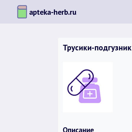
Перейти
apteka-herb.ru
к
содержимому
Трусики-подгузники
Описание