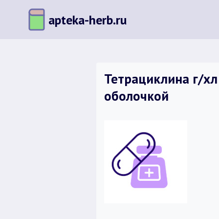
Перейти
apteka-herb.ru
к
содержимому
Тетрациклина г/хл
оболочкой