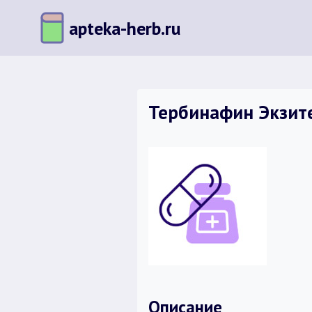
Перейти
apteka-herb.ru
к
содержимому
Тербинафин Экзите
Описание