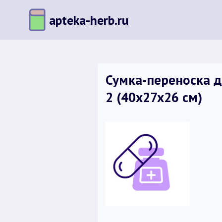
Перейти
apteka-herb.ru
к
содержимому
Сумка-переноска 
2 (40x27x26 см)