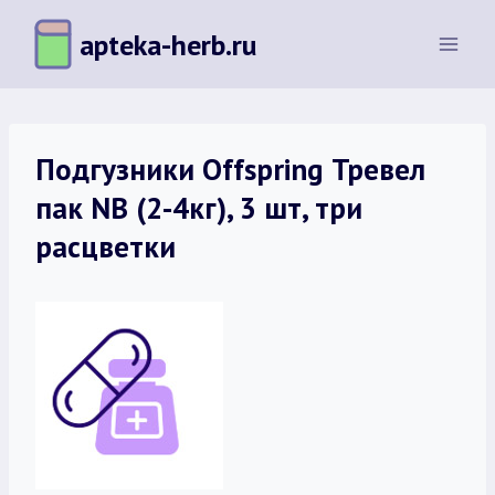
Перейти
apteka-herb.ru
к
содержимому
Подгузники Offspring Тревел
пак NB (2-4кг), 3 шт, три
расцветки