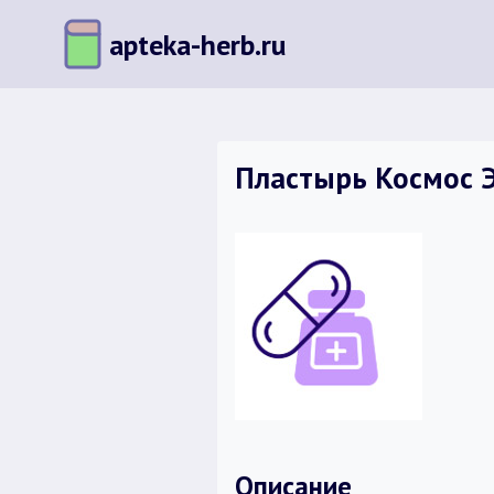
Перейти
apteka-herb.ru
к
содержимому
Пластырь Космос Эл
Описание