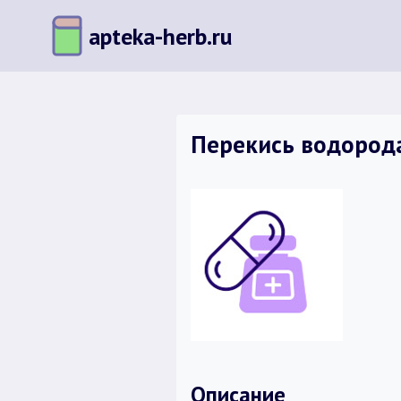
Перейти
apteka-herb.ru
к
содержимому
Перекись водорода
Описание