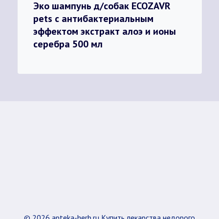
Эко шампунь д/собак ECOZAVR
pets с антибактериальным
эффектом экстракт алоэ и ионы
серебра 500 мл
© 2026 apteka-herb.ru Купить лекарства недорого