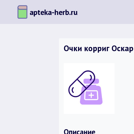
Перейти
apteka-herb.ru
к
содержимому
Очки корриг Оскар 
Описание