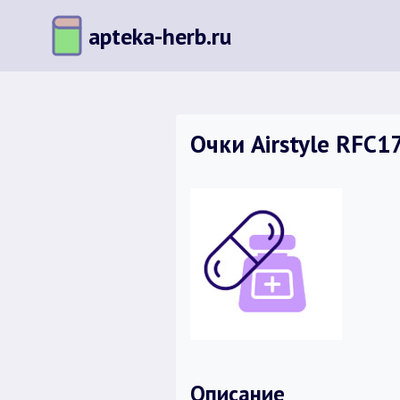
Перейти
apteka-herb.ru
к
содержимому
Очки Airstyle RFC
Описание