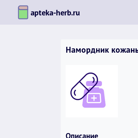
Перейти
apteka-herb.ru
к
содержимому
Намордник кожан
Описание