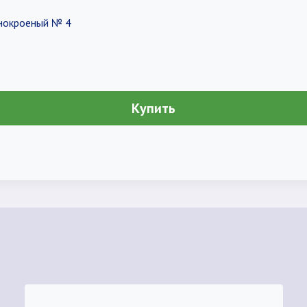
нокроеный № 4
Купить