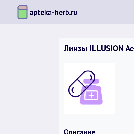
Перейти
apteka-herb.ru
к
содержимому
Линзы ILLUSION Aer
Описание