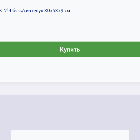
 №4 бязь/синтепух 80х58х9 см
Купить