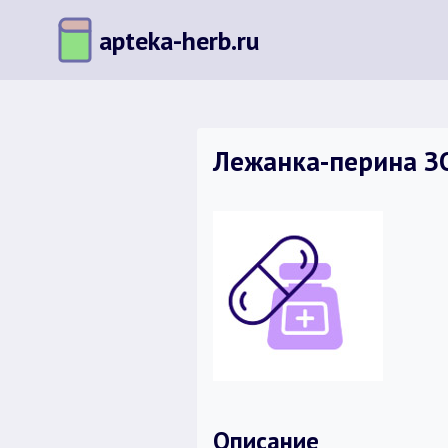
Перейти
apteka-herb.ru
к
содержимому
Лежанка-перина З
Описание