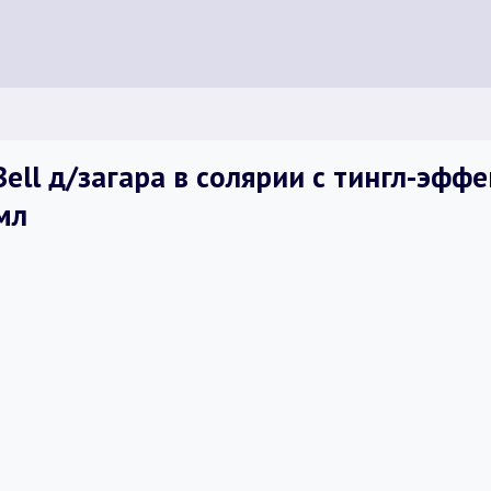
Bell д/загара в солярии с тингл-эфф
мл