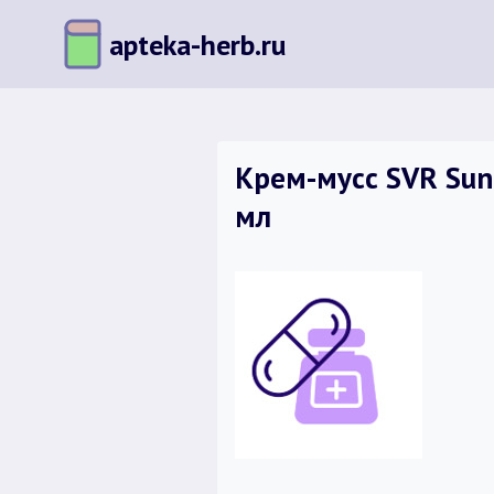
Перейти
apteka-herb.ru
к
содержимому
Крем-мусс SVR Sun
мл