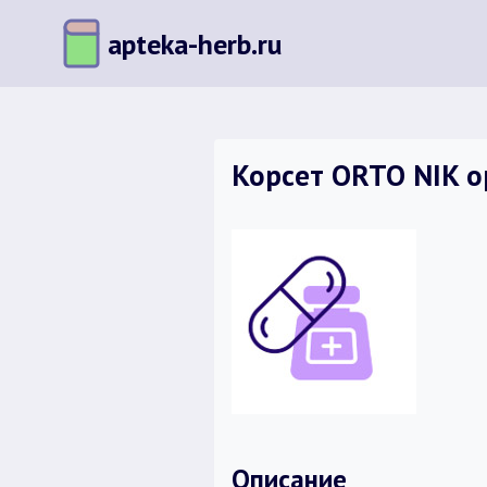
Перейти
apteka-herb.ru
к
содержимому
Корсет ORTO NIK о
Описание