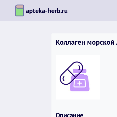
Перейти
apteka-herb.ru
к
содержимому
Коллаген морской A
Описание