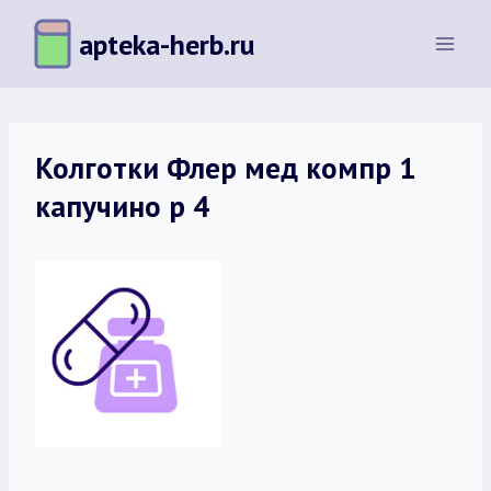
Перейти
apteka-herb.ru
к
содержимому
Колготки Флер мед компр 1
капучино р 4