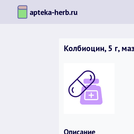
Перейти
apteka-herb.ru
к
содержимому
Колбиоцин, 5 г, ма
Описание