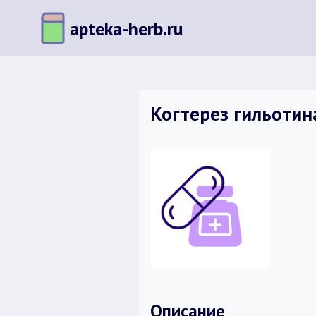
Перейти
apteka-herb.ru
к
содержимому
Когтерез гильотин
Описание