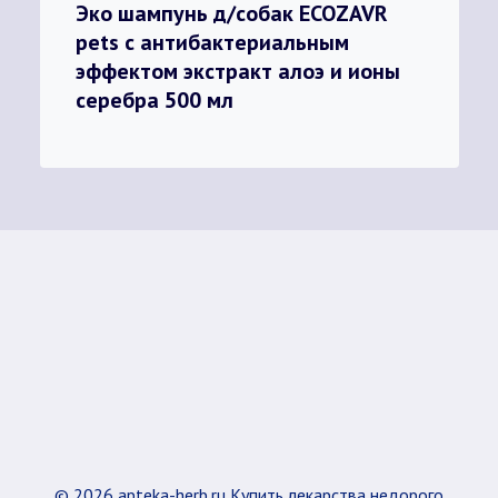
Эко шампунь д/собак ECOZAVR
pets с антибактериальным
эффектом экстракт алоэ и ионы
серебра 500 мл
© 2026 apteka-herb.ru Купить лекарства недорого