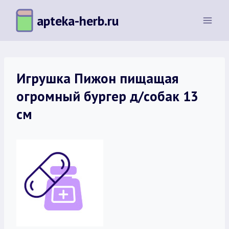
Перейти
apteka-herb.ru
к
содержимому
Игрушка Пижон пищащая
огромный бургер д/собак 13
см