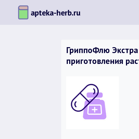
Перейти
apteka-herb.ru
к
содержимому
ГриппоФлю Экстра о
приготовления рас