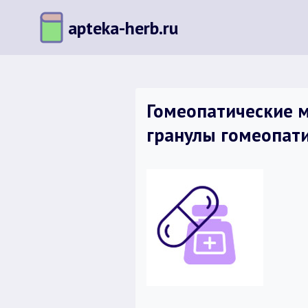
Перейти
apteka-herb.ru
к
содержимому
Гомеопатические м
гранулы гомеопати