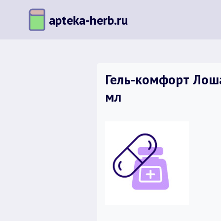
Перейти
apteka-herb.ru
к
содержимому
Гель-комфорт Лоша
мл