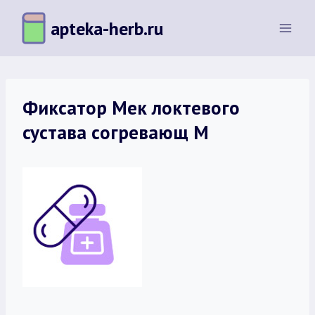
Перейти
apteka-herb.ru
к
содержимому
Фиксатор Мек локтевого
сустава согревающ M