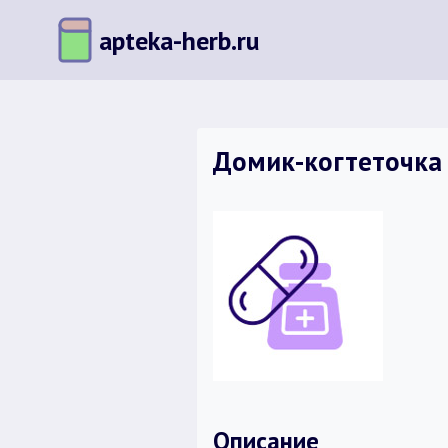
Перейти
apteka-herb.ru
к
содержимому
Домик-когтеточка
Описание