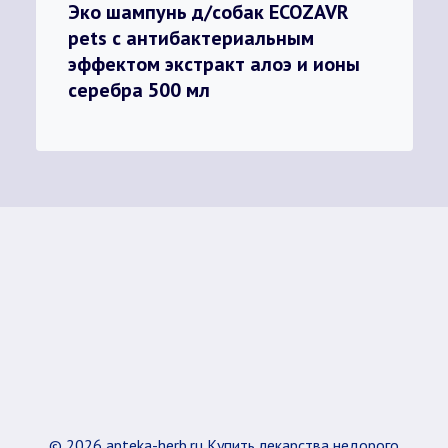
Эко шампунь д/собак ECOZAVR
pets с антибактериальным
эффектом экстракт алоэ и ионы
серебра 500 мл
© 2026 apteka-herb.ru Купить лекарства недорого