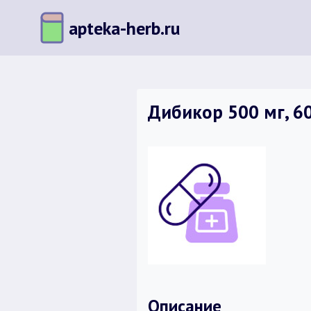
Перейти
apteka-herb.ru
к
содержимому
Дибикор 500 мг, 60
Описание