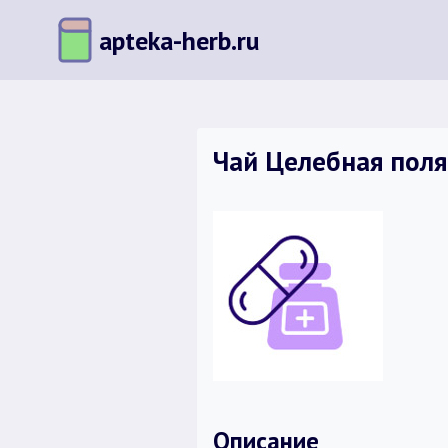
Перейти
apteka-herb.ru
к
содержимому
Чай Целебная полян
Описание