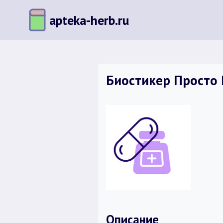
Перейти
apteka-herb.ru
к
содержимому
Биостикер Просто 
Описание