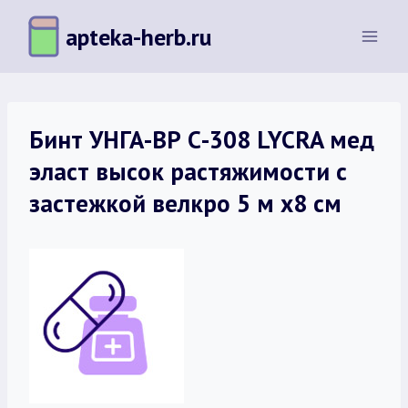
Перейти
apteka-herb.ru
к
содержимому
Бинт УНГА-ВР С-308 LYCRA мед
эласт высок растяжимости с
застежкой велкро 5 м х8 см