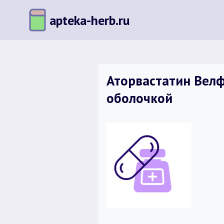
Перейти
apteka-herb.ru
к
содержимому
Аторвастатин Велф
оболочкой