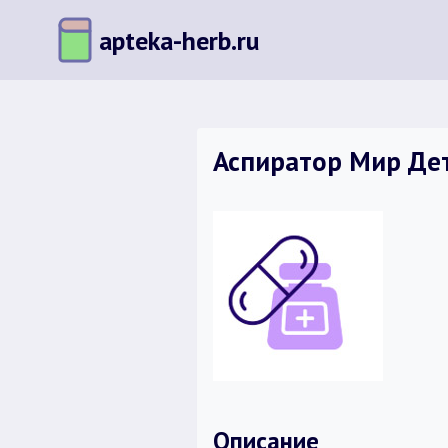
Перейти
apteka-herb.ru
к
содержимому
Аспиратор Мир Дет
Описание