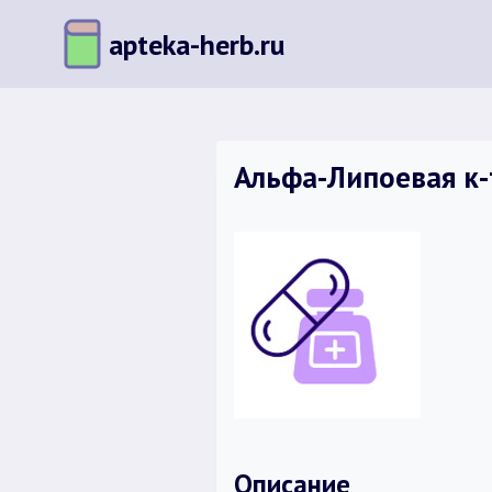
Перейти
apteka-herb.ru
к
содержимому
Альфа-Липоевая к-т
Описание