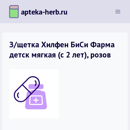
Перейти
apteka-herb.ru
к
содержимому
З/щетка Хилфен БиСи Фарма
детск мягкая (с 2 лет), розов