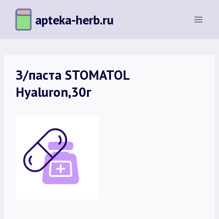
Перейти
apteka-herb.ru
к
содержимому
З/паста STOMATOL
Hyaluron,30г