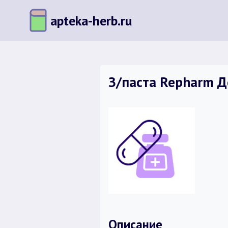
Перейти
apteka-herb.ru
к
содержимому
З/паста Repharm Д
Описание