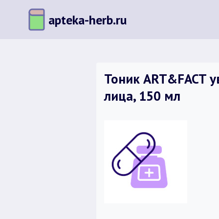
Перейти
apteka-herb.ru
к
содержимому
Тоник ART&FACT ув
лица, 150 мл