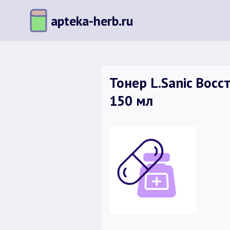
Перейти
apteka-herb.ru
к
содержимому
Тонер L.Sanic Вос
150 мл