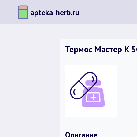
Перейти
apteka-herb.ru
к
содержимому
Термос Мастер К 50
Описание