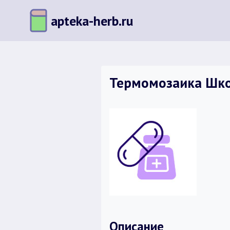
Перейти
apteka-herb.ru
к
содержимому
Термомозаика Шко
Описание