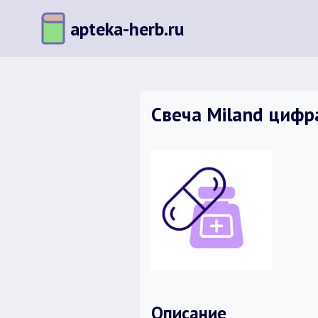
Перейти
apteka-herb.ru
к
содержимому
Свеча Miland цифр
Описание