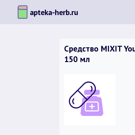
Перейти
apteka-herb.ru
к
содержимому
Средство MIXIT Yo
150 мл