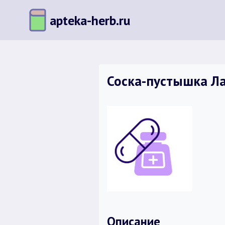
Перейти
apteka-herb.ru
к
содержимому
Соска-пустышка Лаб
Описание