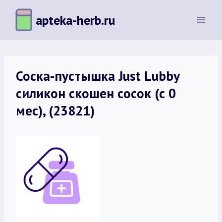
Перейти
apteka-herb.ru
к
содержимому
Соска-пустышка Just Lubby
силикон скошен сосок (с 0
мес), (23821)