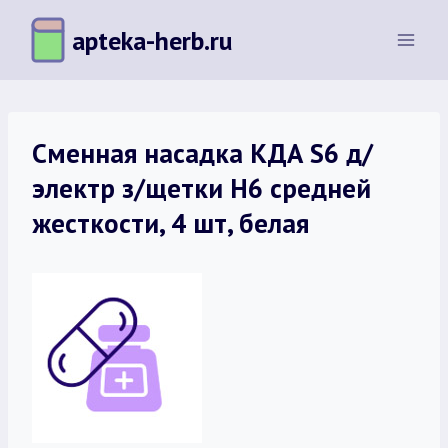
Перейти
apteka-herb.ru
к
содержимому
Сменная насадка КДА S6 д/
электр з/щетки Н6 средней
жесткости, 4 шт, белая