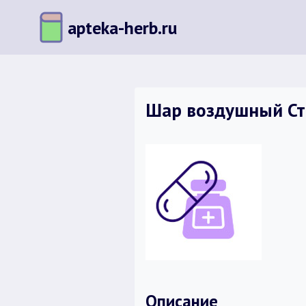
Перейти
apteka-herb.ru
к
содержимому
Шар воздушный Стр
Описание